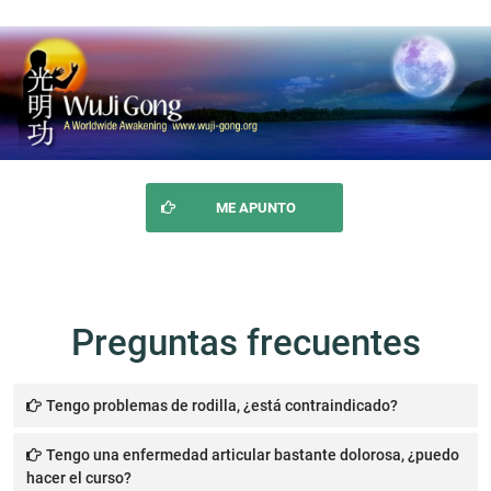
ME APUNTO
Preguntas frecuentes
Tengo problemas de rodilla, ¿está contraindicado?
No tienes problemas, de hecho, Wuji Gong se recomienda a
personas mayores que puedan lesionarse las rodillas, pues
Tengo una enfermedad articular bastante dolorosa, ¿puedo
emplea cambios de peso fáciles y equilibrados. No es una forma
hacer el curso?