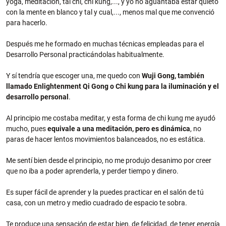
yoga, meditación, tai chi, chi kung,..., y yo no aguantaba estar quieto
con la mente en blanco y tal y cual,..., menos mal que me convenció
para hacerlo.
Después me he formado en muchas técnicas empleadas para el
Desarrollo Personal practicándolas habitualmente.
Y sí tendría que escoger una, me quedo con
Wuji Gong, también
llamado Enlightenment Qi Gong o Chi kung para la iluminación y el
desarrollo personal
.
Al principio me costaba meditar, y esta forma de chi kung me ayudó
mucho, pues
equivale a una meditación, pero es dinámica
, no
paras de hacer lentos movimientos balanceados, no es estática.
Me sentí bien desde el principio, no me produjo desanimo por creer
que no iba a poder aprenderla, y perder tiempo y dinero.
Es super fácil de aprender y la puedes practicar en el salón de tú
casa, con un metro y medio cuadrado de espacio te sobra.
Te produce una sensación de estar bien, de felicidad, de tener energía