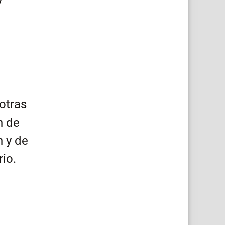
y
otras
n de
n y de
rio.