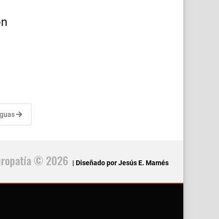
on
iguas
uropatía © 2026
| Diseñado por Jesús E. Mamés