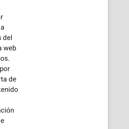
r
la
s del
na web
mos.
 por
rta de
tenido
ación
de